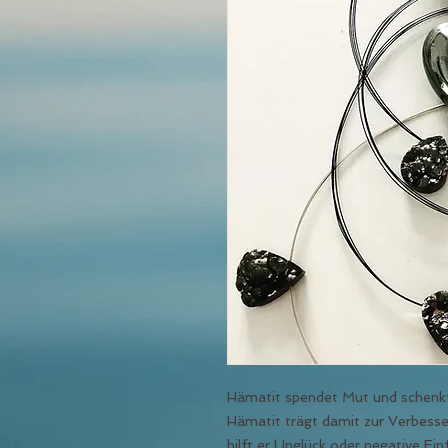
Hämatit spendet Mut und schenkt
Hämatit trägt damit zur Verbesse
hilft er Unglück oder negative E