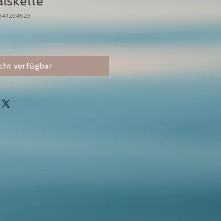
lskette
3641234523
cht verfügbar