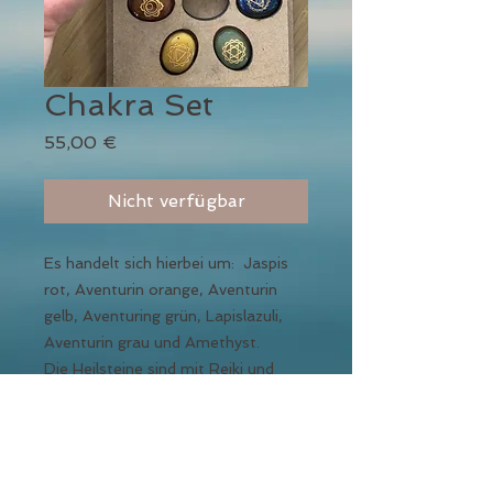
Chakra Set
Preis
55,00 €
Nicht verfügbar
Es handelt sich hierbei um: Jaspis
rot, Aventurin orange, Aventurin
gelb, Aventuring grün, Lapislazuli,
Aventurin grau und Amethyst.
Die Heilsteine sind mit Reiki und
Vollmond Energie aufgeladen.