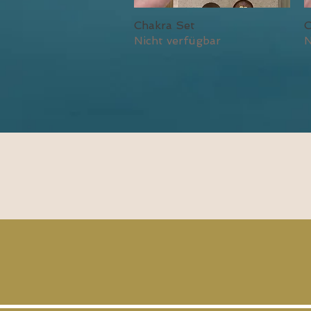
Chakra Set
C
Schnellansicht
Nicht verfügbar
N