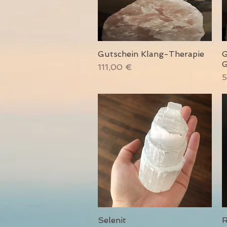
Gutschein Klang-Therapie
G
Schnellansicht
G
Preis
111,00 €
P
5
Selenit
R
Schnellansicht