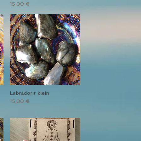
Preis
15,00 €
Labradorit klein
Schnellansicht
Preis
15,00 €