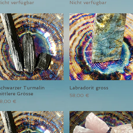
icht verfügbar
Nicht verfügbar
chwarzer Turmalin
Labradorit gross
Schnellansicht
Schnellansicht
ittlere Grösse
Preis
58,00 €
reis
8,00 €