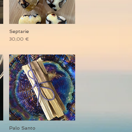
Septarie
Schnellansicht
Preis
30,00 €
Palo Santo
Schnellansicht