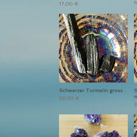
N
Preis
17,00 €
Schwarzer Turmalin gross
S
Schnellansicht
m
Preis
58,00 €
P
3