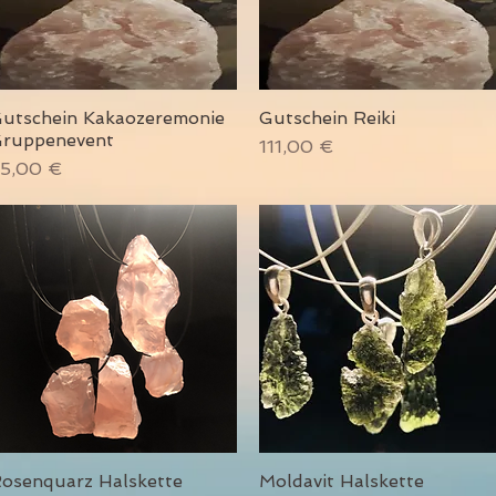
utschein Kakaozeremonie
Gutschein Reiki
Schnellansicht
Schnellansicht
ruppenevent
Preis
111,00 €
reis
5,00 €
osenquarz Halskette
Moldavit Halskette
Schnellansicht
Schnellansicht