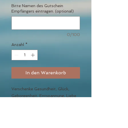
Bitte Namen des Gutschein
Empfängers eintragen. (optional)
0/100
Anzahl
*
In den Warenkorb
Verschenke Gesundheit, Glück,
Geborgenheit, Entspannung, Liebe
und Zufriedenheit.