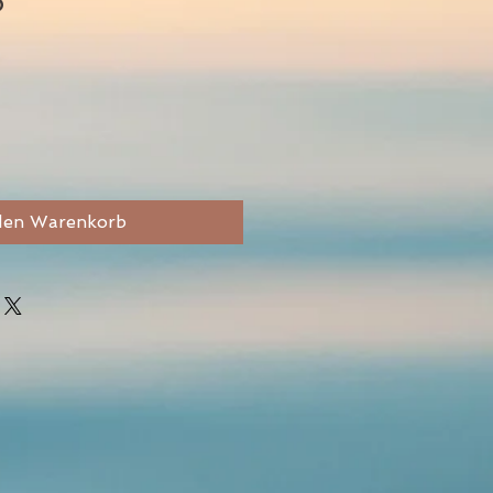
o
den Warenkorb