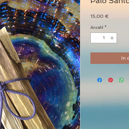
Palo Sant
Preis
15,00 €
Anzahl
*
In 