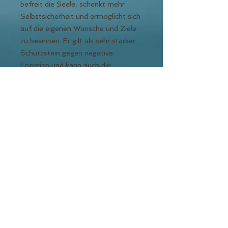
befreit die Seele, schenkt mehr
Selbstsicherheit und ermöglicht sich
auf die eigenen Wünsche und Ziele
zu besinnen. Er gilt als sehr starker
Schutzstein gegen negative
Energien und kann auch die
Auswirkung von Strahlen auf die
Psyche lindern. Hilft beim Erden und
kann bei Fieber und anderen
Entzündungen im Körper schnelle
Abhilfe schaffen.
Back to Top