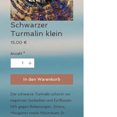
Schwarzer
Turmalin klein
Preis
15,00 €
Anzahl
*
In den Warenkorb
Der schwarze Turmalin schützt vor
negativen Gedanken und Einflüssen,
hilft gegen Belastungen, Stress,
Missgunst sowie Misstrauen. Er