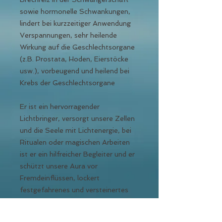
sowie hormonelle Schwankungen,
lindert bei kurzzeitiger Anwendung
Verspannungen, sehr heilende
Wirkung auf die Geschlechtsorgane
(z.B. Prostata, Hoden, Eierstöcke
usw.), vorbeugend und heilend bei
Krebs der Geschlechtsorgane
Er ist ein hervorragender
Lichtbringer, versorgt unsere Zellen
und die Seele mit Lichtenergie, bei
Ritualen oder magischen Arbeiten
ist er ein hilfreicher Begleiter und er
schützt unsere Aura vor
Fremdeinflüssen, lockert
festgefahrenes und versteinertes
Denken, gibt so wieder mehr Freude
am Leben und lässt Lichtblicke